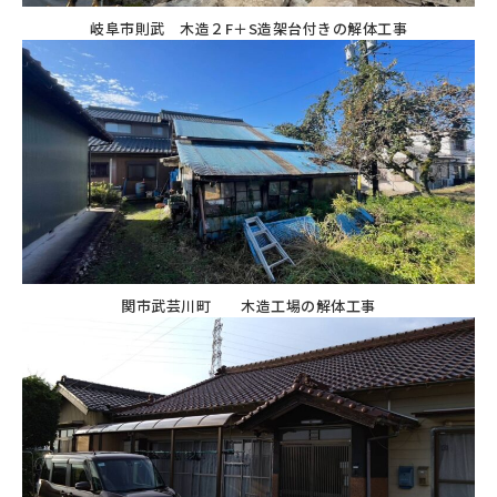
岐阜市則武 木造２F＋S造架台付きの解体工事
関市武芸川町 木造工場の解体工事