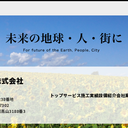
トップ
サービス
施工実績
設備紹介
会社
238番地
7302
山3188番3